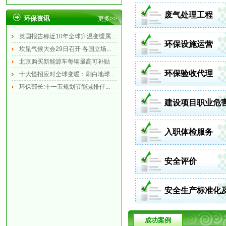
废气处理工程
环保资讯
更多>>
英国报告称近10年全球升温变缓属...
环保设施运营
坎昆气候大会29日召开 各国立场...
北京购买新能源车每辆最高可补贴
环保验收代理
1...
十大怪招应对全球变暖：刷白地球...
环保部长:十一五规划节能减排任...
建设项目职业危
评价
入职体检服务
安全评价
安全生产标准化
急预案
成功案例