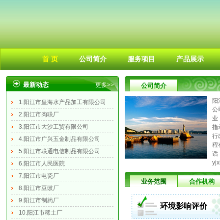
首 页
公司简介
服务项目
产品展示
最新动态
更多>>
公司简介
阳
1.阳江市皇海水产品加工有限公司
公
2.阳江市肉联厂
业
3.阳江市大沙工贸有限公司
指
行
4.阳江市广兴五金制品有限公司
程
5.阳江市联通电信制品有限公司
话
yj
6.阳江市人民医院
7.阳江市电瓷厂
业务范围
合作机构
8.阳江市豆豉厂
9.阳江市制药厂
环境影响评价
10.阳江市稀土厂